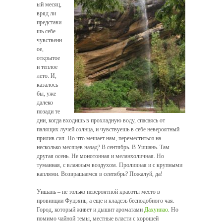
ый месяц,
вряд ли
представи
шь себе
чувственн
ое,
открытое
и теплое
лето. И,
казалось
бы, уже
далеко
позади те
дни, когда входишь в прохладную воду, спасаясь от
палящих лучей солнца, и чувствуешь в себе невероятный
прилив сил. Но что мешает нам, переместиться на
несколько месяцев назад? В сентябрь. В Уишань. Там
другая осень. Не монотонная и меланхоличная. Но
туманная, с влажным воздухом. Проливная и с крупными
каплями. Возвращаемся в сентябрь? Пожалуй, да!
Уишань – не только невероятной красоты место в
провинции Фуцзянь, а еще и кладезь бесподобного чая.
Город, который живет и дышит ароматами
Дахунпао
. Но
помимо чайной темы, местные власти с хорошей