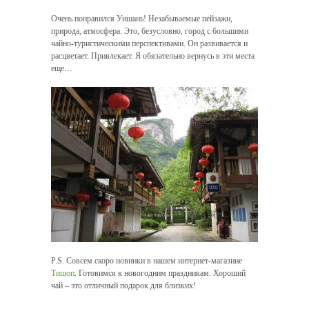
Очень понравился Уишань! Незабываемые пейзажи,
природа, атмосфера. Это, безусловно, город с большими
чайно-туристическими перспективами. Он развивается и
расцветает. Привлекает. Я обязательно вернусь в эти места
еще…
P.S. Совсем скоро новинки в нашем интернет-магазине
Тишоп
. Готовимся к новогодним праздникам. Хороший
чай – это отличный подарок для близких!