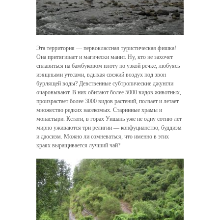
Эта территория — первоклассная туристическая фишка!
Она притягивает и магически манит. Ну, кто не захочет
сплавиться на бамбуковом плоту по узкой речке, любуясь
изящными утесами, вдыхая свежий воздух под звон
бурлящей воды? Девственные субтропические джунгли
очаровывают. В них обитают более 5000 видов животных,
произрастает более 3000 видов растений, ползает и летает
множество редких насекомых. Старинные храмы и
монастыри. Кстати, в горах Уишань уже не одну сотню лет
мирно уживаются три религии — конфуцианство, буддизм
и даосизм. Можно ли сомневаться, что именно в этих
краях выращивается лучший чай?