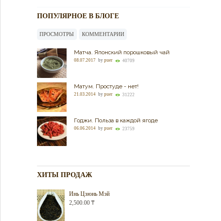
ПОПУЛЯРНОЕ В БЛОГЕ
ПРОСМОТРЫ
КОММЕНТАРИИ
Матча. Японский порошковый чай
08.07.2017
by
puer
40709
Матум. Простуде - нет!
21.03.2014
by
puer
31222
Годжи. Польза в каждой ягоде
06.06.2014
by
puer
23759
ХИТЫ ПРОДАЖ
Инь Цзюнь Мэй
2,500.00
₸