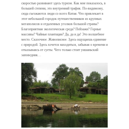
скоростью развивают здесь туризм. Как мне показалось, в
большей степени, это внутренний трафик. По-видимому,
сюда съезжаются люди со всего Китая. Что привлекает в
этот небольшой городок путешественников из крупных
мегаполисов и отдаленных уголков большой страны?
Благоприятная экологическая среда? Пейзажи? Горные
массивы? Чайные плантации? Да, да и да! Это волшебное
место. Сказочное. Живописное. Здесь ощущаешь единение
с природой. Здесь хочется находиться, забывая о времени и
отказываясь от суеты. Чего только стоит уишаньский
заповедник…