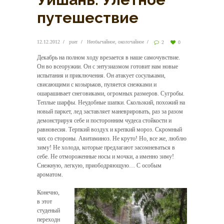
путешествие
12.12.2012
puer
Необычайное, околочайное
2
0
Декабрь на полном ходу врезается в наше самочувствие.
Он во всеоружии. Он с энтузиазмом готовит нам новые
испытания и приключения.
Он атакует сосульками,
свисающими с козырьков, пуляется снежками и
ошарашивает снеговиками, огромных размеров. Сугробы.
Теплые шарфы. Неудобные шапки. Скользкий, похожий на
новый паркет, лед заставляет маневрировать, раз за разом
демонстрируя себе и посторонним чудеса стойкости и
равновесия. Терпкий воздух и крепкий мороз. Скромный
чих со стороны. Авитаминоз. Не круто! Но, все же, люблю
зиму! Не холода, которые предлагают засомневаться в
себе. Не отмороженные носы и мочки, а именно зиму!
Снежную, легкую, приободряющую… С особым
ароматом.
Конечно,
в этот
студеный
переходн