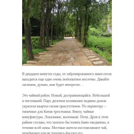
В двадцати минутах езды, от забронированного нами отеля
находится еще одно очень любопытное местечко. Давайте
заглянем, думаю, вам будет интересно…
Это чайный район. Новый, достраивающийся. Небольшой
и чистенький. Пару десятков возникших недавно домов
украсили квартал своим присутствием. По периметру –
типичные для Китая трехэтажки. Внизу, чайные
мануфактуры. Локальные, маленькие. Печи. Дров в этом
районе столько, что хватило бы топить баню ежедневно, в
течение всей зимы. Местные жители изготавливают чай,
перебирают или не торопясь фасуют его.