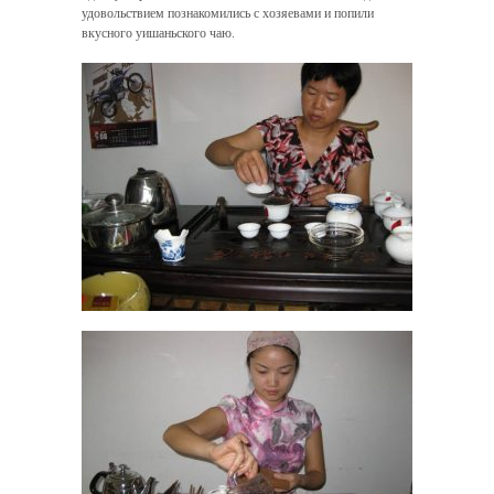
удовольствием познакомились с хозяевами и попили
вкусного уишаньского чаю.