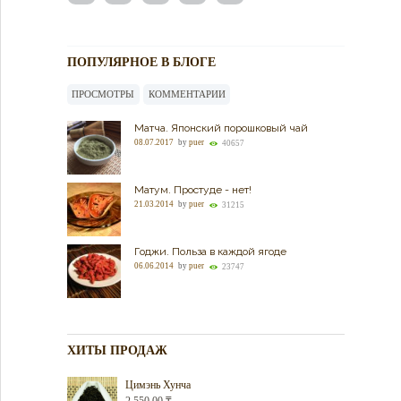
ПОПУЛЯРНОЕ В БЛОГЕ
ПРОСМОТРЫ
КОММЕНТАРИИ
Матча. Японский порошковый чай
08.07.2017
by
puer
40657
Матум. Простуде - нет!
21.03.2014
by
puer
31215
Годжи. Польза в каждой ягоде
06.06.2014
by
puer
23747
ХИТЫ ПРОДАЖ
Цимэнь Хунча
2,550.00
₸