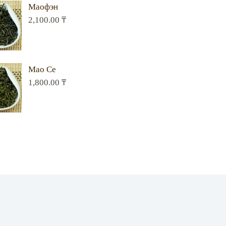
Маофэн
2,100.00
₸
Мао Се
1,800.00
₸