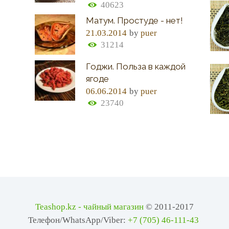
40623
Матум. Простуде - нет!
21.03.2014
by
puer
31214
Годжи. Польза в каждой
ягоде
06.06.2014
by
puer
23740
Teashop.kz - чайный магазин
© 2011-2017
Телефон/WhatsApp/Viber:
+7 (705) 46-111-43