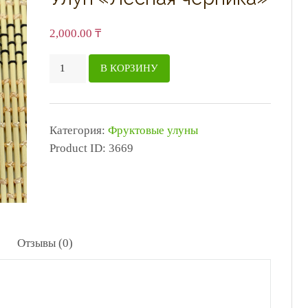
2,000.00
₸
Количество
В КОРЗИНУ
товара
Улун
"Лесная
Категория:
Фруктовые улуны
черника"
Product ID:
3669
Отзывы (0)