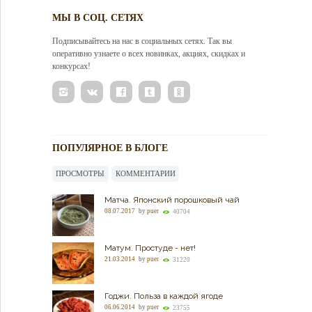
МЫ В СОЦ. СЕТЯХ
Подписывайтесь на нас в социальных сетях. Так вы
оперативно узнаете о всех новинках, акциях, скидках и
конкурсах!
ПОПУЛЯРНОЕ В БЛОГЕ
ПРОСМОТРЫ
КОММЕНТАРИИ
Матча. Японский порошковый чай
08.07.2017
by
puer
40704
Матум. Простуде - нет!
21.03.2014
by
puer
31220
Годжи. Польза в каждой ягоде
06.06.2014
by
puer
23755