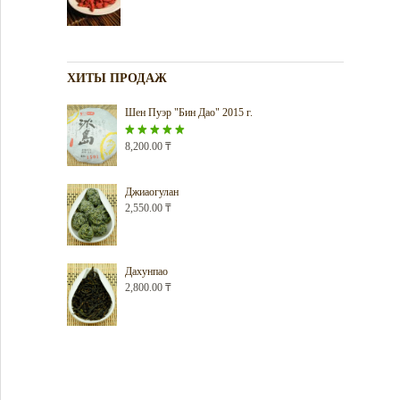
ХИТЫ ПРОДАЖ
Шен Пуэр "Бин Дао" 2015 г.
Оценка
8,200.00
5.00
₸
из 5
Джиаогулан
2,550.00
₸
Дахунпао
2,800.00
₸