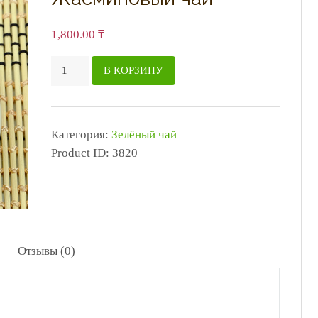
1,800.00
₸
Количество
В КОРЗИНУ
товара
Жасминовый
чай
Категория:
Зелёный чай
Product ID:
3820
Отзывы (0)