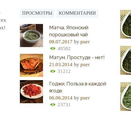
х
ПРОСМОТРЫ
КОММЕНТАРИИ
сех
Матча. Японский
ах!
порошковый чай
08.07.2017
by
puer
40582
Матум. Простуде - нет!
21.03.2014
by
puer
31212
Годжи. Польза в каждой
ягоде
06.06.2014
by
puer
23731