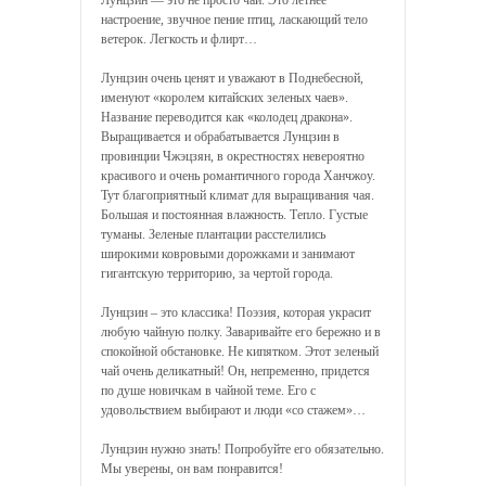
Лунцзин — это не просто чай. Это летнее
настроение, звучное пение птиц, ласкающий тело
ветерок. Легкость и флирт…
Лунцзин очень ценят и уважают в Поднебесной,
именуют «королем китайских зеленых чаев».
Название переводится как «колодец дракона».
Выращивается и обрабатывается Лунцзин в
провинции Чжэцзян, в окрестностях невероятно
красивого и очень романтичного города Ханчжоу.
Тут благоприятный климат для выращивания чая.
Большая и постоянная влажность. Тепло. Густые
туманы. Зеленые плантации расстелились
широкими ковровыми дорожками и занимают
гигантскую территорию, за чертой города.
Лунцзин – это классика! Поэзия, которая украсит
любую чайную полку. Заваривайте его бережно и в
спокойной обстановке. Не кипятком. Этот зеленый
чай очень деликатный! Он, непременно, придется
по душе новичкам в чайной теме. Его с
удовольствием выбирают и люди «со стажем»…
Лунцзин нужно знать! Попробуйте его обязательно.
Мы уверены, он вам понравится!