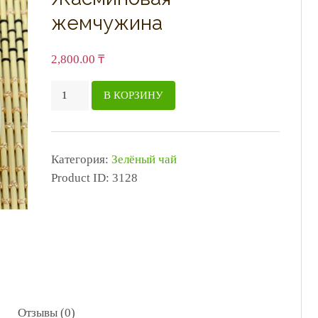
жемчужина
2,800.00
₸
Количество
В КОРЗИНУ
товара
Жасминовая
жемчужина
Категория:
Зелёный чай
Product ID:
3128
Отзывы (0)