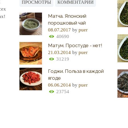
х
ПРОСМОТРЫ
КОММЕНТАРИИ
сех
Матча. Японский
ах!
порошковый чай
08.07.2017
by
puer
40690
Матум. Простуде - нет!
21.03.2014
by
puer
31219
Годжи. Польза в каждой
ягоде
06.06.2014
by
puer
23754