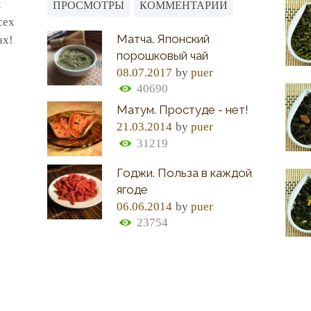
х
ПРОСМОТРЫ
КОММЕНТАРИИ
сех
Матча. Японский
ах!
порошковый чай
08.07.2017
by
puer
40690
Матум. Простуде - нет!
21.03.2014
by
puer
31219
Годжи. Польза в каждой
ягоде
06.06.2014
by
puer
23754