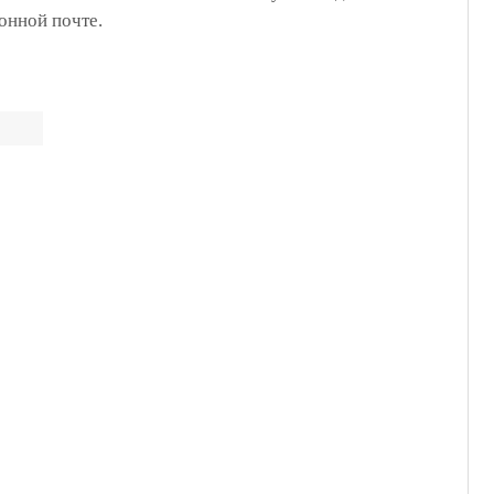
онной почте.
ельно