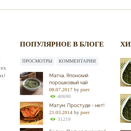
ПОПУЛЯРНОЕ В БЛОГЕ
ХИ
х
ПРОСМОТРЫ
КОММЕНТАРИИ
сех
Матча. Японский
ах!
порошковый чай
08.07.2017
by
puer
40690
Матум. Простуде - нет!
21.03.2014
by
puer
31219