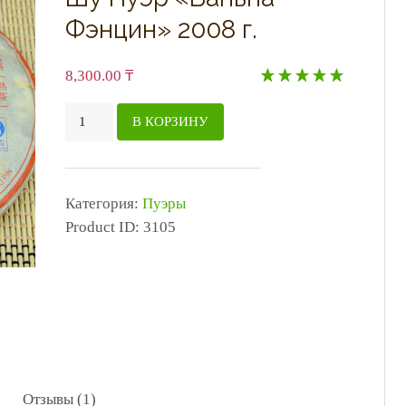
Фэнцин» 2008 г.
8,300.00
₸
Рейтинг
1
5.00
Количество
из 5 на
В КОРЗИНУ
основе
товара
опроса
Шу
пользователя
Пуэр
Категория:
Пуэры
"Баньна
Product ID:
3105
Фэнцин"
2008
г.
Отзывы (1)