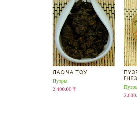
ЛАО ЧА ТОУ
ПУЭ
ГНЕ
Пуэры
Пуэр
2,400.00
₸
2,600