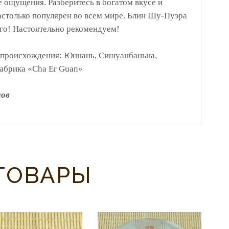
 ощущения. Разберитесь в богатом вкусе и
астолько популярен во всем мире. Блин Шу-Пуэра
лго! Настоятельно рекомендуем!
 происхождения: Юннань, Сишуанбаньна,
фабрика «Cha Er Guan»
мов
ТОВАРЫ