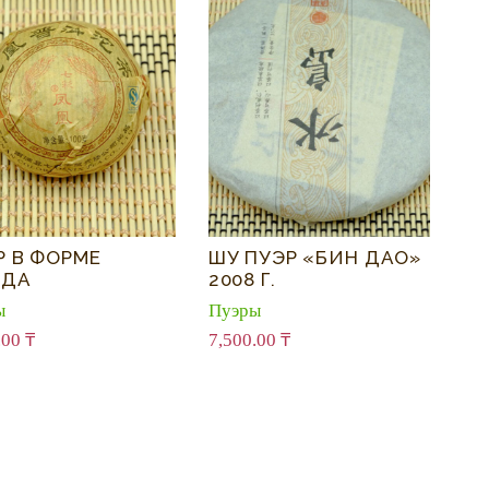
Р В ФОРМЕ
ШУ ПУЭР «БИН ДАО»
ЗДА
2008 Г.
ы
Пуэры
.00
₸
7,500.00
₸