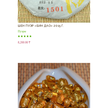
ШЕН ПУЭР «БИН ДАО» 2015 Г.
Пуэры
Оценка
8,200.00
₸
5.00
из 5