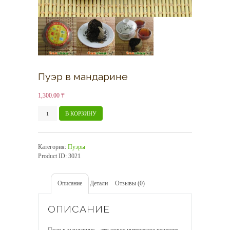
Пуэр в мандарине
1,300.00
₸
Количество
В КОРЗИНУ
товара
Пуэр
в
Категория:
Пуэры
мандарине
Product ID:
3021
Описание
Детали
Отзывы (0)
ОПИСАНИЕ