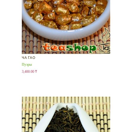
ЧА ГАО
Пуэры
3,400.00
₸