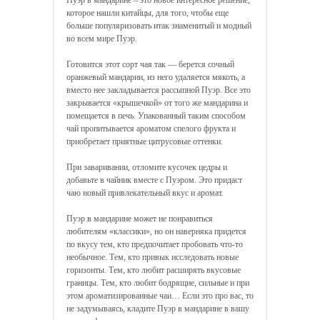
Пуэр в мандарине – это новое интересное решение,
которое нашли китайцы, для того, чтобы еще
больше популяризовать итак знаменитый и модный
во всем мире Пуэр.
Готовится этот сорт чая так — берется сочный
оранжевый мандарин, из него удаляется мякоть, а
вместо нее закладывается рассыпной Пуэр. Все это
закрывается «крышечкой» от того же мандарина и
помещается в печь. Упакованный таким способом
чай пропитывается ароматом спелого фрукта и
приобретает приятные цитрусовые оттенки.
При заваривании, отломите кусочек цедры и
добавьте в чайник вместе с Пуэром. Это придаст
чаю новый привлекательный вкус и аромат.
Пуэр в мандарине может не понравиться
любителям «классики», но он наверняка придется
по вкусу тем, кто предпочитает пробовать что-то
необычное. Тем, кто привык исследовать новые
горизонты. Тем, кто любит расширять вкусовые
границы. Тем, кто любит бодрящие, сильные и при
этом ароматизированные чаи… Если это про вас, то
не задумываясь, кладите Пуэр в мандарине в вашу