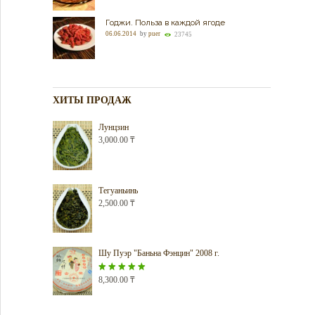
Годжи. Польза в каждой ягоде
06.06.2014
by
puer
23745
ХИТЫ ПРОДАЖ
Лунцзин
3,000.00
₸
Тегуаньинь
2,500.00
₸
Шу Пуэр "Баньна Фэнцин" 2008 г.
Оценка
8,300.00
5.00
₸
из 5