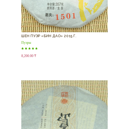
ШЕН ПУЭР «БИН ДАО» 2015 Г.
Пуэры
Оценка
8,200.00
₸
5.00
из 5