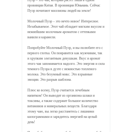
Пуэр – это чай, который растет лишь в одной
провинции Китая. В провинции Юньнань. Сейчас
Пуэр почитают миллионы людей на земле!
Молочный Пуэр – это нечто новое! Интересное.
Незабываемое. Этот чай обладает мягким вкусом и
нежнейшим молочным ароматом с оттенками
ванили и карамели.
Попробуйте Молочный Пуэр, и вы полюбите его с
первого глотка. Он понравится как мужчинам, так
и хрупким элегантным девушкам. Вкус и аромат
этого чая запоминается надолго. Это энергия и сила
темного Пуэра в дуэте с нежностью топленого
молока. Это безумный микс. Это взрывные
эмоции. Это разрыв шаблона.
Плюс ко всему, Пуэр считается лечебным
напитком! Он выводит из организма шлаки и
токсины, а также содержит большое количество
витаминов и минеральных веществ. Благодаря
этому чаю, вы легко расстанетесь с лишними
килограммами и зарядитесь энергией на целый
день!