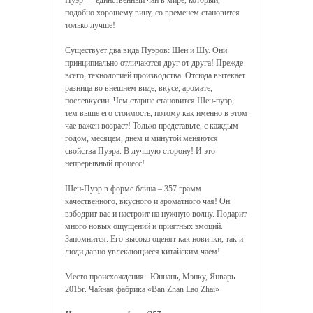
Пуэр — единственный чай в мире, который,
подобно хорошему вину, со временем становится
только лучше!
Существует два вида Пуэров: Шен и Шу. Они
принципиально отличаются друг от друга! Прежде
всего, технологией производства. Отсюда вытекает
разница во внешнем виде, вкусе, аромате,
послевкусии. Чем старше становится Шен-пуэр,
тем выше его стоимость, потому как именно в этом
чае важен возраст! Только представьте, с каждым
годом, месяцем, днем и минутой меняются
свойства Пуэра. В лучшую сторону! И это
непрерывный процесс!
Шен-Пуэр в форме блина – 357 грамм
качественного, вкусного и ароматного чая! Он
взбодрит вас и настроит на нужную волну. Подарит
много новых ощущений и приятных эмоций.
Запомнится. Его высоко оценят как новички, так и
люди давно увлекающиеся китайским чаем!
Место происхождения: Юннань, Мэнку, Январь
2015г. Чайная фабрика «Ban Zhan Lao Zhai»