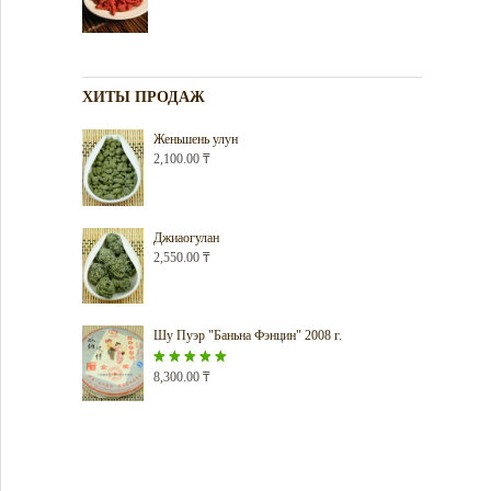
ХИТЫ ПРОДАЖ
Женьшень улун
2,100.00
₸
Джиаогулан
2,550.00
₸
Шу Пуэр "Баньна Фэнцин" 2008 г.
Оценка
8,300.00
5.00
₸
из 5