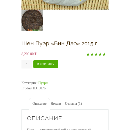
Шен Пуэр «Бин Дао» 2015 г.
8,200.00
₸
Рейтинг
1
5.00
Количество
из 5 на основе
В КОРЗИНУ
опроса
товара
пользователя
Шен
Пуэр
Категория:
Пуэры
"Бин
Product ID:
3076
Дао"
2015
г.
Описание
Детали
Отзывы (1)
ОПИСАНИЕ