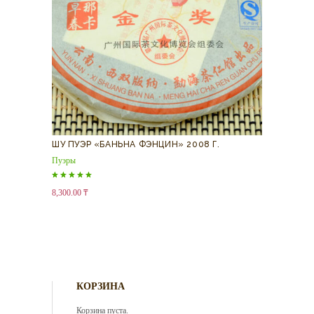
ШУ ПУЭР «БАНЬНА ФЭНЦИН» 2008 Г.
Пуэры
Оценка
8,300.00
₸
5.00
из 5
КОРЗИНА
Корзина пуста.