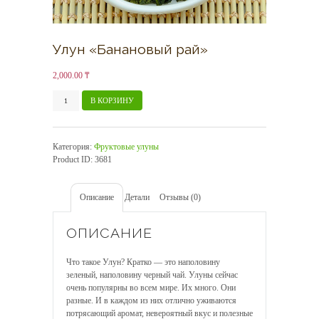
Улун «Банановый рай»
2,000.00
₸
Количество
В КОРЗИНУ
товара
Улун
"Банановый
Категория:
Фруктовые улуны
рай"
Product ID:
3681
Описание
Детали
Отзывы (0)
ОПИСАНИЕ
Что такое Улун? Кратко — это наполовину
зеленый, наполовину черный чай. Улуны сейчас
очень популярны во всем мире. Их много. Они
разные. И в каждом из них отлично уживаются
потрясающий аромат, невероятный вкус и полезные