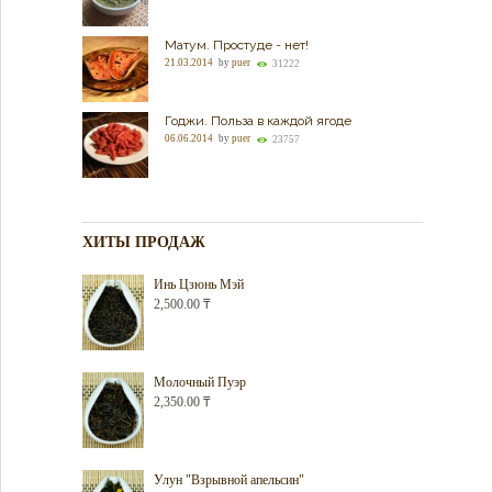
Матум. Простуде - нет!
21.03.2014
by
puer
31222
Годжи. Польза в каждой ягоде
06.06.2014
by
puer
23757
ХИТЫ ПРОДАЖ
Инь Цзюнь Мэй
2,500.00
₸
Молочный Пуэр
2,350.00
₸
Улун "Взрывной апельсин"