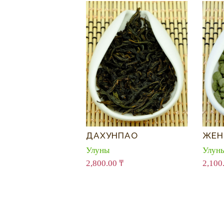
ДАХУНПАО
ЖЕН
Улуны
Улун
2,800.00
₸
2,100