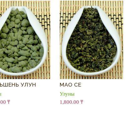
ЬШЕНЬ УЛУН
МАО СЕ
ы
Улуны
.00
₸
1,800.00
₸