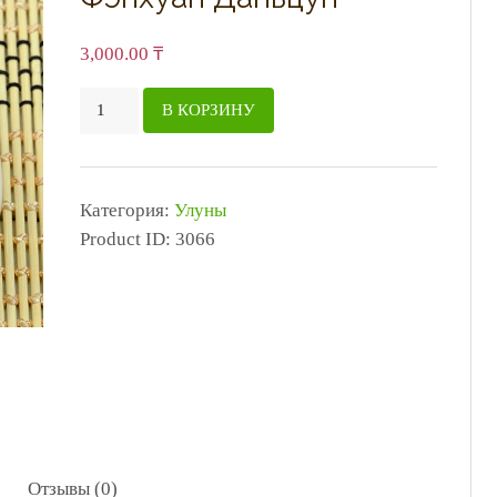
3,000.00
₸
Количество
В КОРЗИНУ
товара
Фэнхуан
Даньцун
Категория:
Улуны
Product ID:
3066
Отзывы (0)