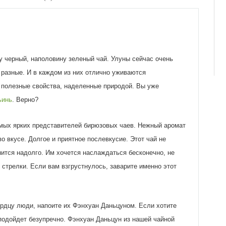
ну черный, наполовину зеленый чай. Улуны сейчас очень
 разные. И в каждом из них отлично уживаются
 полезные свойства, наделенные природой. Вы уже
ьинь
. Верно?
амых ярких представителей бирюзовых чаев. Нежный аромат
о вкусе. Долгое и приятное послевкусие. Этот чай не
ится надолго. Им хочется наслаждаться бесконечно, не
стрелки. Если вам взгрустнулось, заварите именно этот
рдцу люди, напоите их Фэнхуан Даньцуном. Если хотите
 подойдет безупречно. Фэнхуан Даньцун из нашей чайной