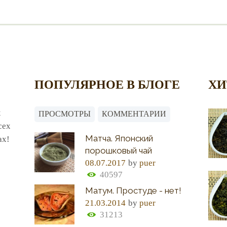
ПОПУЛЯРНОЕ В БЛОГЕ
ХИ
х
ПРОСМОТРЫ
КОММЕНТАРИИ
сех
Матча. Японский
ах!
порошковый чай
08.07.2017
by
puer
40597
Матум. Простуде - нет!
21.03.2014
by
puer
31213