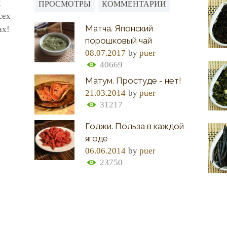
х
ПРОСМОТРЫ
КОММЕНТАРИИ
сех
Матча. Японский
ах!
порошковый чай
08.07.2017
by
puer
40669
Матум. Простуде - нет!
21.03.2014
by
puer
31217
Годжи. Польза в каждой
ягоде
06.06.2014
by
puer
23750