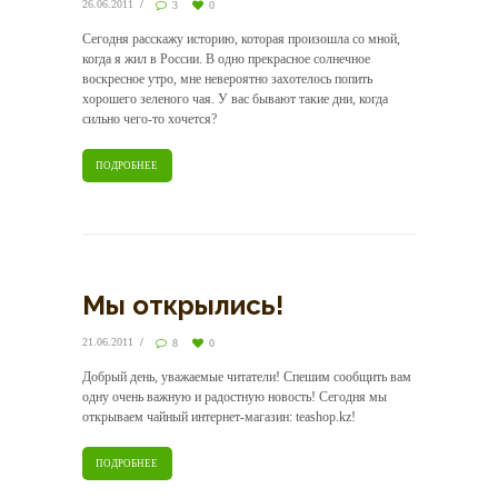
26.06.2011
3
0
Сегодня расскажу историю, которая произошла со мной,
когда я жил в России. В одно прекрасное солнечное
воскресное утро, мне невероятно захотелось попить
хорошего зеленого чая. У вас бывают такие дни, когда
сильно чего-то хочется?
ПОДРОБНЕЕ
Мы открылись!
21.06.2011
8
0
Добрый день, уважаемые читатели! Спешим сообщить вам
одну очень важную и радостную новость! Сегодня мы
открываем чайный интернет-магазин: teashop.kz!
ПОДРОБНЕЕ