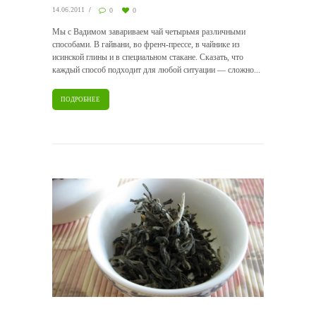
14.06.2011
0
0
Мы с Вадимом завариваем чай четырьмя различными
способами. В гайвани, во френч-прессе, в чайнике из
исинской глины и в специальном стакане. Сказать, что
каждый способ подходит для любой ситуации — сложно...
ПОДРОБНЕЕ