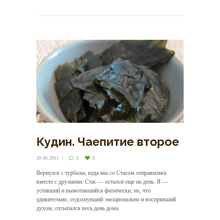
Кудин. Чаепитие второе
20.06.2011
2
0
Вернулся с турбазы, куда мы со Стасом отправились
вместе с друзьями. Стас — остался еще на день. Я —
уставший и вымотавшийся физически; но, что
удивительно, отдохнувший эмоционально и воспрявший
духом, отсыпался весь день дома.