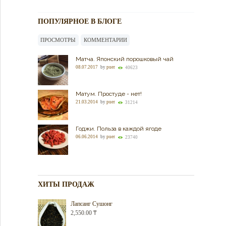
ПОПУЛЯРНОЕ В БЛОГЕ
ПРОСМОТРЫ
КОММЕНТАРИИ
Матча. Японский порошковый чай
08.07.2017
by
puer
40623
Матум. Простуде - нет!
21.03.2014
by
puer
31214
Годжи. Польза в каждой ягоде
06.06.2014
by
puer
23740
ХИТЫ ПРОДАЖ
Лапсанг Сушонг
2,550.00
₸