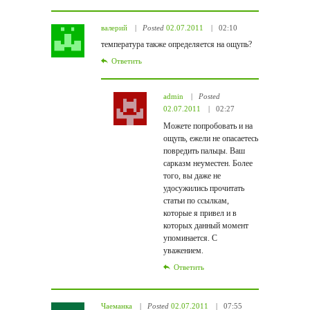
валерий
Posted
02.07.2011
02:10
температура также определяется на ощупь?
Ответить
admin
Posted
02.07.2011
02:27
Можете попробовать и на
ощупь, ежели не опасаетесь
повредить пальцы. Ваш
сарказм неуместен. Более
того, вы даже не
удосужились прочитать
статьи по ссылкам,
которые я привел и в
которых данный момент
упоминается. С
уважением.
Ответить
Чаеманка
Posted
02.07.2011
07:55