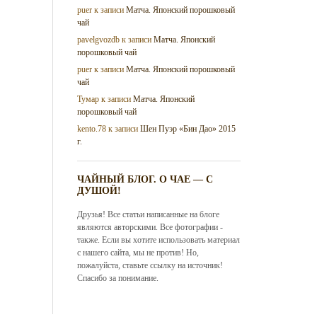
puer
к записи
Матча. Японский порошковый
чай
pavelgvozdb
к записи
Матча. Японский
порошковый чай
puer
к записи
Матча. Японский порошковый
чай
Тумар
к записи
Матча. Японский
порошковый чай
kento.78
к записи
Шен Пуэр «Бин Дао» 2015
г.
ЧАЙНЫЙ БЛОГ. О ЧАЕ — С
ДУШОЙ!
Друзья! Все статьи написанные на блоге
являются авторскими. Все фотографии -
также. Если вы хотите использовать материал
с нашего сайта, мы не против! Но,
пожалуйста, ставьте ссылку на источник!
Спасибо за понимание.