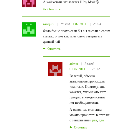
А чай кстати называется Шоу Мэй 🙂
Ответить
валерий
Posted
01.07.2011
23:03
было бы не плохо если бы вы писали в своих
статьях о том как правильно заваривать
данный чай
Ответить
admin
Posted
01.07.2011
23:12
Валерий, обычно
заваривание происходит
«на глаз». Поэтому, мне
кажется, упоминать этот
процесс в каждой статье
нет необходимости.
А основные моменты
можно прочитать в статьях
о заваривании:
раз
,
два
.
Ответить