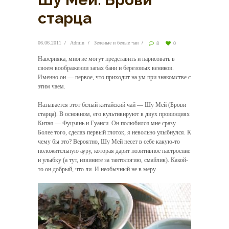
старца
06.06.2011
Admin
Зеленые и белые чаи
8
0
Наверняка, многие могут представить и нарисовать в
своем воображении запах бани и березовых веников.
Именно он — первое, что приходит на ум при знакомстве с
этим чаем.
Называется этот белый китайский чай — Шу Мей (Брови
старца). В основном, его культивируют в двух провинциях
Китая — Фуцзянь и Гуанси. Он полюбился мне сразу.
Более того, сделав первый глоток, я невольно улыбнулся. К
чему бы это? Вероятно, Шу Мей несет в себе какую-то
положительную ауру, которая дарит позитивное настроение
и улыбку (а тут, извините за тавтологию, смайлик). Какой-
то он добрый, что ли. И необычный не в меру.