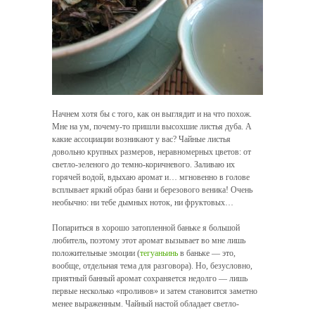
Начнем хотя бы с того, как он выглядит и на что похож.
Мне на ум, почему-то пришли высохшие листья дуба. А
какие ассоциации возникают у вас? Чайные листья
довольно крупных размеров, неравномерных цветов: от
светло-зеленого до темно-коричневого. Заливаю их
горячей водой, вдыхаю аромат и… мгновенно в голове
всплывает яркий образ бани и березового веника! Очень
необычно: ни тебе дымных ноток, ни фруктовых…
Попариться в хорошо затопленной баньке я большой
любитель, поэтому этот аромат вызывает во мне лишь
положительные эмоции (
тегуаньинь
в баньке — это,
вообще, отдельная тема для разговора). Но, безусловно,
приятный банный аромат сохраняется недолго — лишь
первые несколько «проливов» и затем становится заметно
менее выраженным. Чайный настой обладает светло-