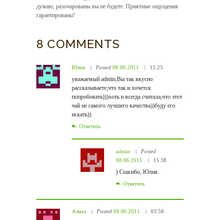
думаю, разочарованы вы не будете. Приятные ощущения
гарантированы!
8 COMMENTS
Юлия
Posted
08.06.2011
15:25
уважаемый admin,Вы так вкусно
рассказываете,что так и хочется
попробовать)))хоть и всегда считала,что этот
чай не самого лучшего качества))буду его
искать))
Ответить
admin
Posted
08.06.2011
15:38
) Спасибо, Юлия.
Ответить
Алмаз
Posted
09.06.2011
03:58