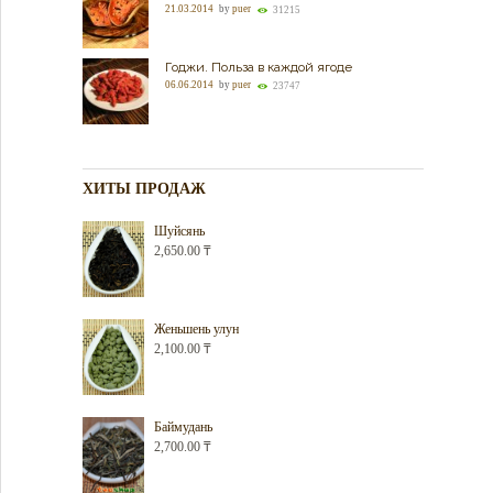
21.03.2014
by
puer
31215
Годжи. Польза в каждой ягоде
06.06.2014
by
puer
23747
ХИТЫ ПРОДАЖ
Шуйсянь
2,650.00
₸
Женьшень улун
2,100.00
₸
Баймудань
2,700.00
₸