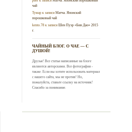
puer
к записи
Матча. Японский порошковый
чай
Тумар
к записи
Матча. Японский
порошковый чай
kento.78
к записи
Шен Пуэр «Бин Дао» 2015
г.
ЧАЙНЫЙ БЛОГ. О ЧАЕ — С
ДУШОЙ!
Друзья! Все статьи написанные на блоге
являются авторскими. Все фотографии -
также. Если вы хотите использовать материал
с нашего сайта, мы не против! Но,
пожалуйста, ставьте ссылку на источник!
Спасибо за понимание.