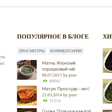
ПОПУЛЯРНОЕ В БЛОГЕ
ХИ
х
ПРОСМОТРЫ
КОММЕНТАРИИ
сех
Матча. Японский
ах!
порошковый чай
08.07.2017
by
puer
40641
Матум. Простуде - нет!
21.03.2014
by
puer
31214
Годжи. Польза в каждой