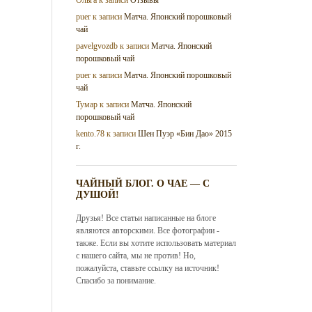
puer
к записи
Матча. Японский порошковый
чай
pavelgvozdb
к записи
Матча. Японский
порошковый чай
puer
к записи
Матча. Японский порошковый
чай
Тумар
к записи
Матча. Японский
порошковый чай
kento.78
к записи
Шен Пуэр «Бин Дао» 2015
г.
ЧАЙНЫЙ БЛОГ. О ЧАЕ — С
ДУШОЙ!
Друзья! Все статьи написанные на блоге
являются авторскими. Все фотографии -
также. Если вы хотите использовать материал
с нашего сайта, мы не против! Но,
пожалуйста, ставьте ссылку на источник!
Спасибо за понимание.