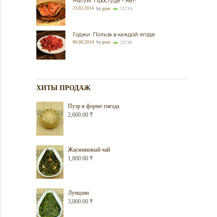
Матум. Простуде - нет!
21.03.2014
by
puer
31214
Годжи. Польза в каждой ягоде
06.06.2014
by
puer
23740
ХИТЫ ПРОДАЖ
Пуэр в форме гнезда
2,600.00
₸
Жасминовый чай
1,800.00
₸
Лунцзин
3,000.00
₸