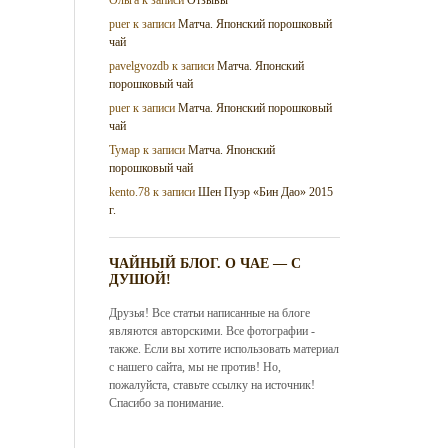
puer
к записи
Матча. Японский порошковый
чай
pavelgvozdb
к записи
Матча. Японский
порошковый чай
puer
к записи
Матча. Японский порошковый
чай
Тумар
к записи
Матча. Японский
порошковый чай
kento.78
к записи
Шен Пуэр «Бин Дао» 2015
г.
ЧАЙНЫЙ БЛОГ. О ЧАЕ — С
ДУШОЙ!
Друзья! Все статьи написанные на блоге
являются авторскими. Все фотографии -
также. Если вы хотите использовать материал
с нашего сайта, мы не против! Но,
пожалуйста, ставьте ссылку на источник!
Спасибо за понимание.