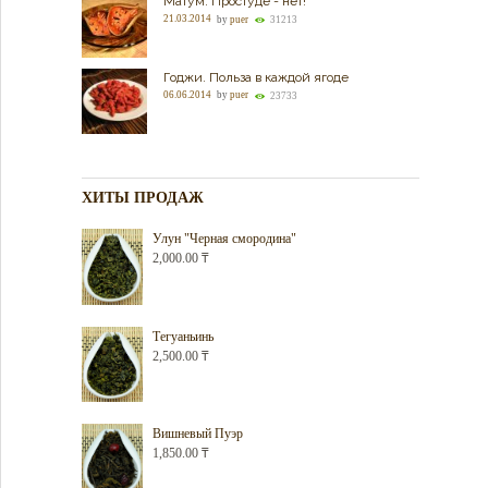
Матум. Простуде - нет!
21.03.2014
by
puer
31213
Годжи. Польза в каждой ягоде
06.06.2014
by
puer
23733
ХИТЫ ПРОДАЖ
Улун "Черная смородина"
2,000.00
₸
Тегуаньинь
2,500.00
₸
Вишневый Пуэр
1,850.00
₸