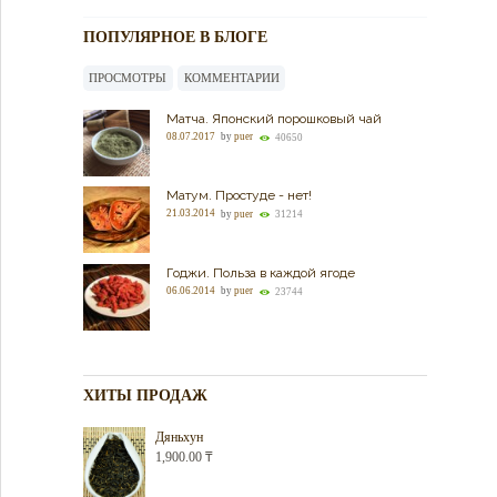
ПОПУЛЯРНОЕ В БЛОГЕ
ПРОСМОТРЫ
КОММЕНТАРИИ
Матча. Японский порошковый чай
08.07.2017
by
puer
40650
Матум. Простуде - нет!
21.03.2014
by
puer
31214
Годжи. Польза в каждой ягоде
06.06.2014
by
puer
23744
ХИТЫ ПРОДАЖ
Дяньхун
1,900.00
₸