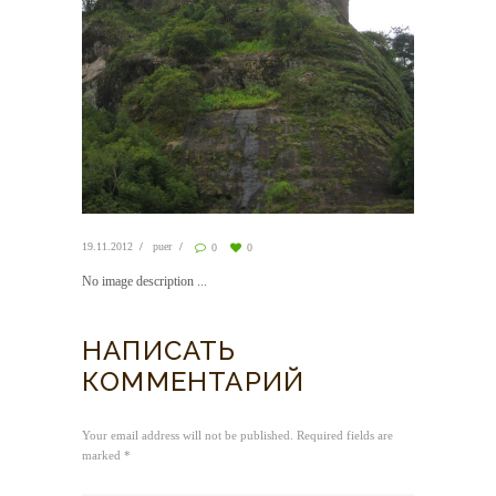
19.11.2012
puer
0
0
No image description ...
НАПИСАТЬ
КОММЕНТАРИЙ
Your email address will not be published. Required fields are
marked *