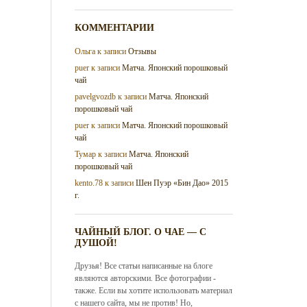
КОММЕНТАРИИ
Ольга
к записи
Отзывы
puer
к записи
Матча. Японский порошковый
чай
pavelgvozdb
к записи
Матча. Японский
порошковый чай
puer
к записи
Матча. Японский порошковый
чай
Тумар
к записи
Матча. Японский
порошковый чай
kento.78
к записи
Шен Пуэр «Бин Дао» 2015
г.
ЧАЙНЫЙ БЛОГ. О ЧАЕ — С
ДУШОЙ!
Друзья! Все статьи написанные на блоге
являются авторскими. Все фотографии -
также. Если вы хотите использовать материал
с нашего сайта, мы не против! Но,