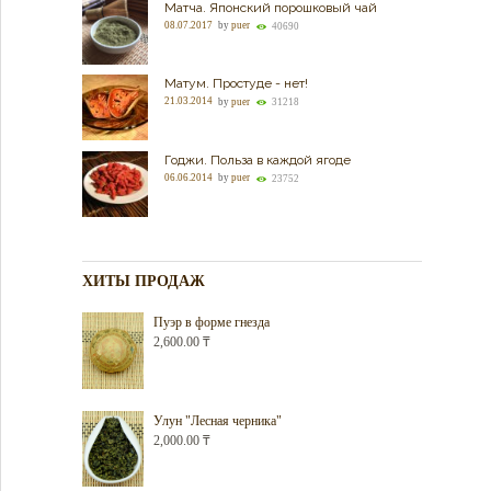
Матча. Японский порошковый чай
08.07.2017
by
puer
40690
Матум. Простуде - нет!
21.03.2014
by
puer
31218
Годжи. Польза в каждой ягоде
06.06.2014
by
puer
23752
ХИТЫ ПРОДАЖ
Пуэр в форме гнезда
2,600.00
₸
Улун "Лесная черника"
2,000.00
₸