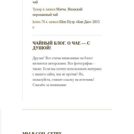
чай
Тумар
к записи
Матча. Японский
порошковый чай
kento.78
к записи
Шен Пуэр «Бин Дао» 2015
г.
ЧАЙНЫЙ БЛОГ. О ЧАЕ — С
ДУШОЙ!
Друзья! Все статьи написанные на блоге
являются авторскими. Все фотографии -
также. Если вы хотите использовать материал
с нашего сайта, мы не против! Но,
пожалуйста, ставьте ссылку на источник!
Спасибо за понимание.
МЫ В СОЦ. СЕТЯХ