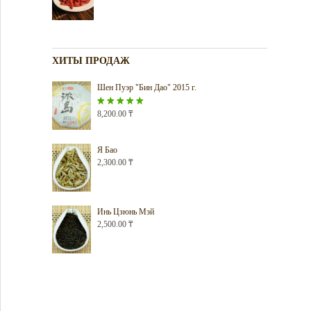
ХИТЫ ПРОДАЖ
Шен Пуэр "Бин Дао" 2015 г.
Оценка
8,200.00
5.00
₸
из 5
Я Бао
2,300.00
₸
Инь Цзюнь Мэй
2,500.00
₸