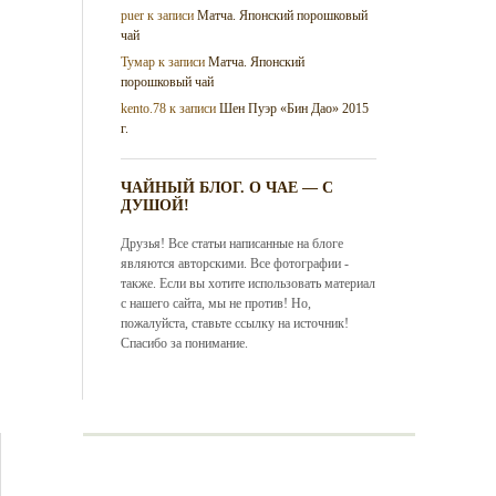
puer
к записи
Матча. Японский порошковый
чай
Тумар
к записи
Матча. Японский
порошковый чай
kento.78
к записи
Шен Пуэр «Бин Дао» 2015
г.
ЧАЙНЫЙ БЛОГ. О ЧАЕ — С
ДУШОЙ!
Друзья! Все статьи написанные на блоге
являются авторскими. Все фотографии -
также. Если вы хотите использовать материал
с нашего сайта, мы не против! Но,
пожалуйста, ставьте ссылку на источник!
Спасибо за понимание.