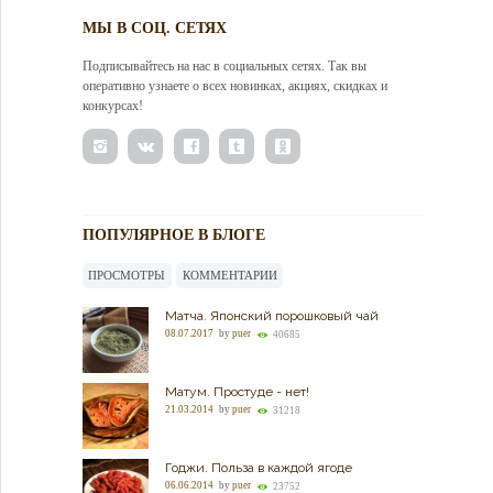
МЫ В СОЦ. СЕТЯХ
Подписывайтесь на нас в социальных сетях. Так вы
оперативно узнаете о всех новинках, акциях, скидках и
конкурсах!
ПОПУЛЯРНОЕ В БЛОГЕ
ПРОСМОТРЫ
КОММЕНТАРИИ
Матча. Японский порошковый чай
08.07.2017
by
puer
40685
Матум. Простуде - нет!
21.03.2014
by
puer
31218
Годжи. Польза в каждой ягоде
06.06.2014
by
puer
23752