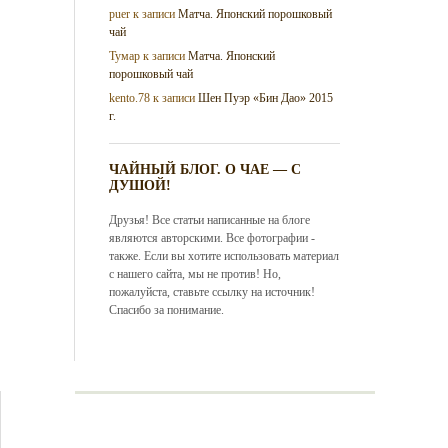
puer
к записи
Матча. Японский порошковый
чай
Тумар
к записи
Матча. Японский
порошковый чай
kento.78
к записи
Шен Пуэр «Бин Дао» 2015
г.
ЧАЙНЫЙ БЛОГ. О ЧАЕ — С
ДУШОЙ!
Друзья! Все статьи написанные на блоге
являются авторскими. Все фотографии -
также. Если вы хотите использовать материал
с нашего сайта, мы не против! Но,
пожалуйста, ставьте ссылку на источник!
Спасибо за понимание.