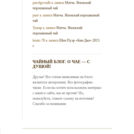
pavelgvozdb
к записи
Матча. Японский
порошковый чай
puer
к записи
Матча. Японский порошковый
чай
Тумар
к записи
Матча. Японский
порошковый чай
kento.78
к записи
Шен Пуэр «Бин Дао» 2015
г.
ЧАЙНЫЙ БЛОГ. О ЧАЕ — С
ДУШОЙ!
Друзья! Все статьи написанные на блоге
являются авторскими. Все фотографии -
также. Если вы хотите использовать материал
с нашего сайта, мы не против! Но,
пожалуйста, ставьте ссылку на источник!
Спасибо за понимание.