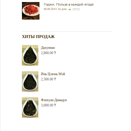
Годжи. Польза в каждой ягоде
06.06.2014
by
puer
23752
ХИТЫ ПРОДАЖ
Дахунпао
2,800.00
₸
Инь Цзюнь Мэй
2,500.00
₸
Фэнхуан Даньцун
3,000.00
₸