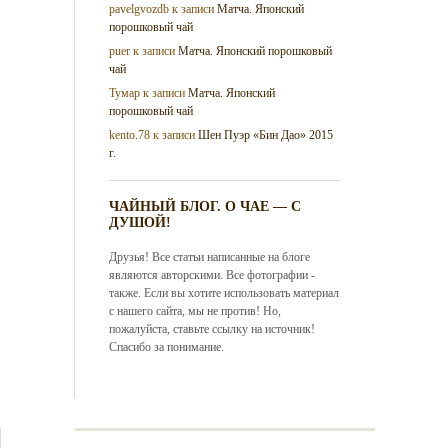
pavelgvozdb
к записи
Матча. Японский
порошковый чай
puer
к записи
Матча. Японский порошковый
чай
Тумар
к записи
Матча. Японский
порошковый чай
kento.78
к записи
Шен Пуэр «Бин Дао» 2015
г.
ЧАЙНЫЙ БЛОГ. О ЧАЕ — С
ДУШОЙ!
Друзья! Все статьи написанные на блоге
являются авторскими. Все фотографии -
также. Если вы хотите использовать материал
с нашего сайта, мы не против! Но,
пожалуйста, ставьте ссылку на источник!
Спасибо за понимание.