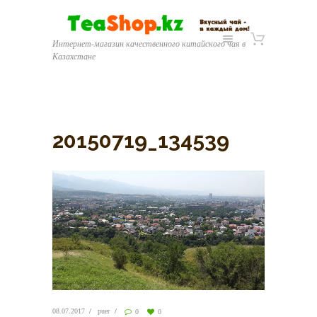
Интернет-магазин качественного китайского чая в
Казахстане
20150719_134539
08.07.2017
puer
0
0