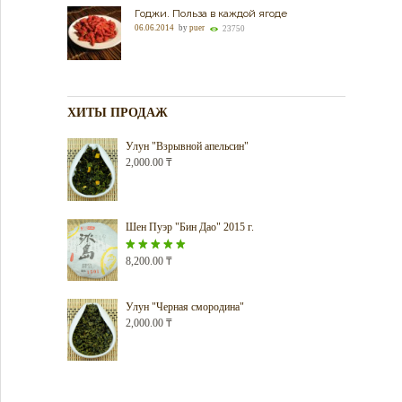
Годжи. Польза в каждой ягоде
06.06.2014
by
puer
23750
ХИТЫ ПРОДАЖ
Улун "Взрывной апельсин"
2,000.00
₸
Шен Пуэр "Бин Дао" 2015 г.
Оценка
8,200.00
5.00
₸
из 5
Улун "Черная смородина"
2,000.00
₸