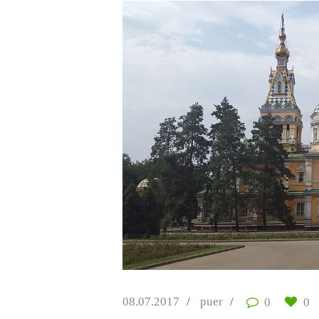
9
08.07.2017
puer
0
0