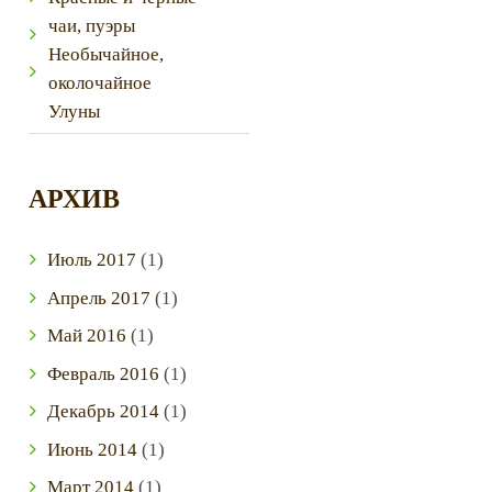
чаи, пуэры
Необычайное,
околочайное
Улуны
АРХИВ
Next item
20150725_154859
Июль
2017
(1)
Апрель
2017
(1)
Май
2016
(1)
Февраль
2016
(1)
Декабрь
2014
(1)
Июнь
2014
(1)
Март
2014
(1)