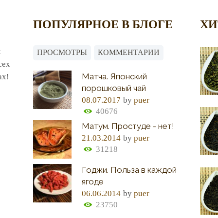
ПОПУЛЯРНОЕ В БЛОГЕ
ХИ
х
ПРОСМОТРЫ
КОММЕНТАРИИ
сех
Матча. Японский
ах!
порошковый чай
08.07.2017
by
puer
40676
Матум. Простуде - нет!
21.03.2014
by
puer
31218
Годжи. Польза в каждой
ягоде
06.06.2014
by
puer
23750