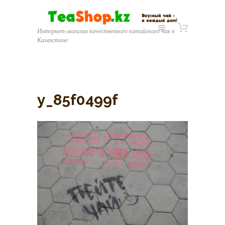
Интернет-магазин качественного китайского чая в
Казахстане
y_85f0499f