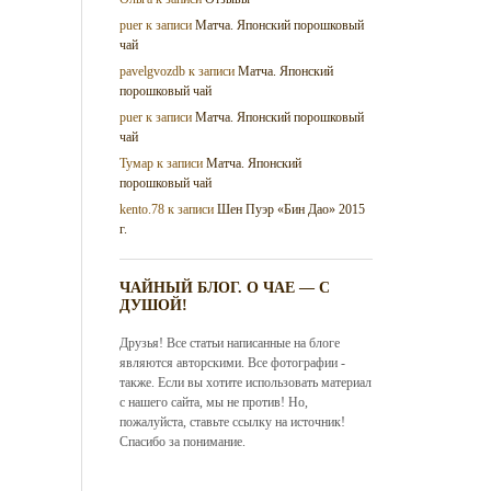
puer
к записи
Матча. Японский порошковый
чай
pavelgvozdb
к записи
Матча. Японский
порошковый чай
puer
к записи
Матча. Японский порошковый
чай
Тумар
к записи
Матча. Японский
порошковый чай
kento.78
к записи
Шен Пуэр «Бин Дао» 2015
г.
ЧАЙНЫЙ БЛОГ. О ЧАЕ — С
ДУШОЙ!
Друзья! Все статьи написанные на блоге
являются авторскими. Все фотографии -
также. Если вы хотите использовать материал
с нашего сайта, мы не против! Но,
пожалуйста, ставьте ссылку на источник!
Спасибо за понимание.