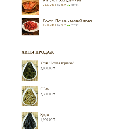
Матум. Простуде - нет!
21.03.2014
by
puer
31215
Годжи. Польза в каждой ягоде
06.06.2014
by
puer
23747
ХИТЫ ПРОДАЖ
Улун "Лесная черника"
2,000.00
₸
Я Бао
2,300.00
₸
Кудин
1,900.00
₸