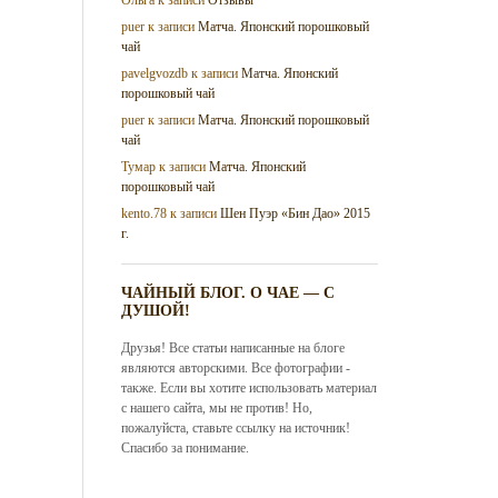
puer
к записи
Матча. Японский порошковый
чай
pavelgvozdb
к записи
Матча. Японский
порошковый чай
puer
к записи
Матча. Японский порошковый
чай
Тумар
к записи
Матча. Японский
порошковый чай
kento.78
к записи
Шен Пуэр «Бин Дао» 2015
г.
ЧАЙНЫЙ БЛОГ. О ЧАЕ — С
ДУШОЙ!
Друзья! Все статьи написанные на блоге
являются авторскими. Все фотографии -
также. Если вы хотите использовать материал
с нашего сайта, мы не против! Но,
пожалуйста, ставьте ссылку на источник!
Спасибо за понимание.