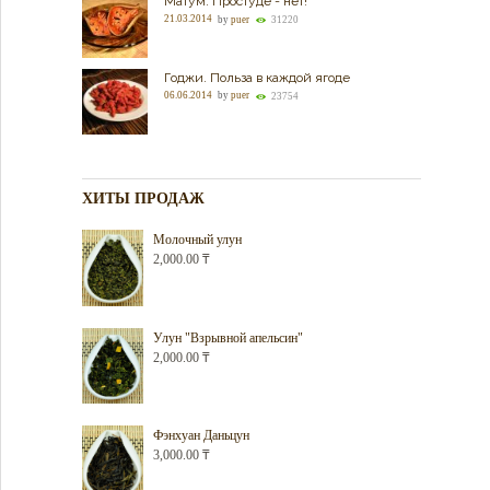
Матум. Простуде - нет!
21.03.2014
by
puer
31220
Годжи. Польза в каждой ягоде
06.06.2014
by
puer
23754
ХИТЫ ПРОДАЖ
Молочный улун
2,000.00
₸
Улун "Взрывной апельсин"
2,000.00
₸
Фэнхуан Даньцун
3,000.00
₸