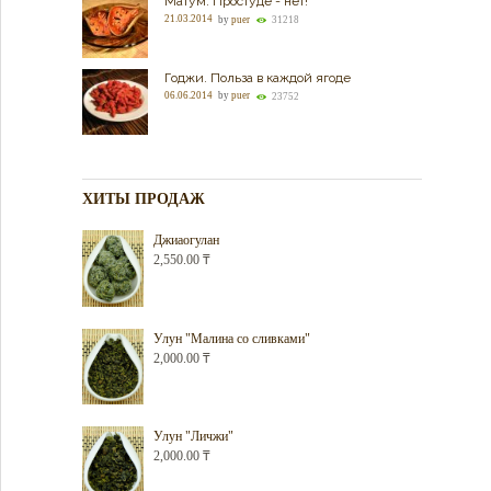
Матум. Простуде - нет!
21.03.2014
by
puer
31218
Годжи. Польза в каждой ягоде
06.06.2014
by
puer
23752
ХИТЫ ПРОДАЖ
Джиаогулан
2,550.00
₸
Улун "Малина со сливками"
2,000.00
₸
Улун "Личжи"
2,000.00
₸