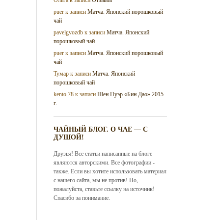
puer
к записи
Матча. Японский порошковый
чай
pavelgvozdb
к записи
Матча. Японский
порошковый чай
puer
к записи
Матча. Японский порошковый
чай
Тумар
к записи
Матча. Японский
порошковый чай
kento.78
к записи
Шен Пуэр «Бин Дао» 2015
г.
ЧАЙНЫЙ БЛОГ. О ЧАЕ — С
ДУШОЙ!
Друзья! Все статьи написанные на блоге
являются авторскими. Все фотографии -
также. Если вы хотите использовать материал
с нашего сайта, мы не против! Но,
пожалуйста, ставьте ссылку на источник!
Спасибо за понимание.