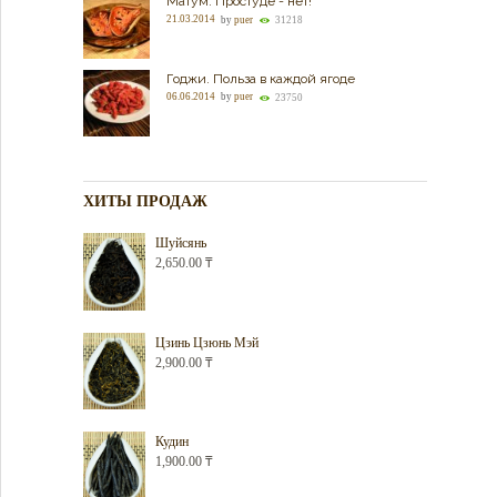
Матум. Простуде - нет!
21.03.2014
by
puer
31218
Годжи. Польза в каждой ягоде
06.06.2014
by
puer
23750
ХИТЫ ПРОДАЖ
Шуйсянь
2,650.00
₸
Цзинь Цзюнь Мэй
2,900.00
₸
Кудин
1,900.00
₸