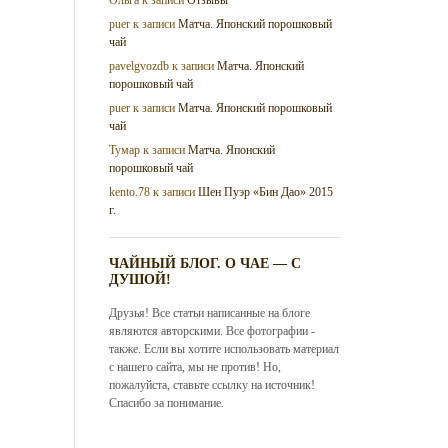
puer
к записи
Матча. Японский порошковый
чай
pavelgvozdb
к записи
Матча. Японский
порошковый чай
puer
к записи
Матча. Японский порошковый
чай
Тумар
к записи
Матча. Японский
порошковый чай
kento.78
к записи
Шен Пуэр «Бин Дао» 2015
г.
ЧАЙНЫЙ БЛОГ. О ЧАЕ — С
ДУШОЙ!
Друзья! Все статьи написанные на блоге
являются авторскими. Все фотографии -
также. Если вы хотите использовать материал
с нашего сайта, мы не против! Но,
пожалуйста, ставьте ссылку на источник!
Спасибо за понимание.