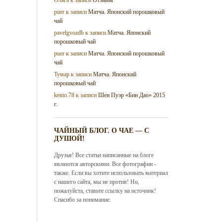
puer
к записи
Матча. Японский порошковый
чай
pavelgvozdb
к записи
Матча. Японский
порошковый чай
puer
к записи
Матча. Японский порошковый
чай
Тумар
к записи
Матча. Японский
порошковый чай
kento.78
к записи
Шен Пуэр «Бин Дао» 2015
г.
ЧАЙНЫЙ БЛОГ. О ЧАЕ — С
ДУШОЙ!
Друзья! Все статьи написанные на блоге
являются авторскими. Все фотографии -
также. Если вы хотите использовать материал
с нашего сайта, мы не против! Но,
пожалуйста, ставьте ссылку на источник!
Спасибо за понимание.