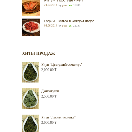
Матум. Простуде - нет!
21.03.2014
by
puer
31208
Годжи. Польза в каждой ягоде
06.06.2014
by
puer
23725
ХИТЫ ПРОДАЖ
Улун "Цветущий османтус"
2,000.00
₸
Джиаогулан
2,550.00
₸
Улун "Лесная черника"
2,000.00
₸