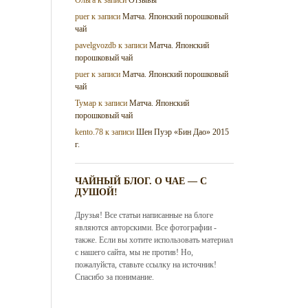
puer
к записи
Матча. Японский порошковый
чай
pavelgvozdb
к записи
Матча. Японский
порошковый чай
puer
к записи
Матча. Японский порошковый
чай
Тумар
к записи
Матча. Японский
порошковый чай
kento.78
к записи
Шен Пуэр «Бин Дао» 2015
г.
ЧАЙНЫЙ БЛОГ. О ЧАЕ — С
ДУШОЙ!
Друзья! Все статьи написанные на блоге
являются авторскими. Все фотографии -
также. Если вы хотите использовать материал
с нашего сайта, мы не против! Но,
пожалуйста, ставьте ссылку на источник!
Спасибо за понимание.