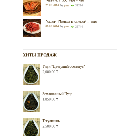
Матум. Простуде - нет!
21.03.2014
by
puer
31214
Годжи. Польза в каждой ягоде
06.06.2014
by
puer
23744
ХИТЫ ПРОДАЖ
Улун "Цветущий османтус"
2,000.00
₸
Земляничный Пуэр
1,850.00
₸
Тегуаньинь
2,500.00
₸