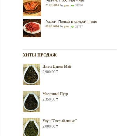
Матум. Простуде - нет!
21.03.2014
by
puer
31220
Годжи. Польза в каждой ягоде
06.06.2014
by
puer
23757
ХИТЫ ПРОДАЖ
Цзинь Цзюнь Мэй
2,900.00
₸
Молочный Пуэр
2,350.00
₸
Улун "Спелый ананас"
2,000.00
₸