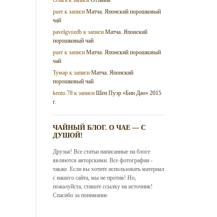
puer
к записи
Матча. Японский порошковый
чай
pavelgvozdb
к записи
Матча. Японский
порошковый чай
puer
к записи
Матча. Японский порошковый
чай
Тумар
к записи
Матча. Японский
порошковый чай
kento.78
к записи
Шен Пуэр «Бин Дао» 2015
г.
ЧАЙНЫЙ БЛОГ. О ЧАЕ — С
ДУШОЙ!
Друзья! Все статьи написанные на блоге
являются авторскими. Все фотографии -
также. Если вы хотите использовать материал
с нашего сайта, мы не против! Но,
пожалуйста, ставьте ссылку на источник!
Спасибо за понимание.