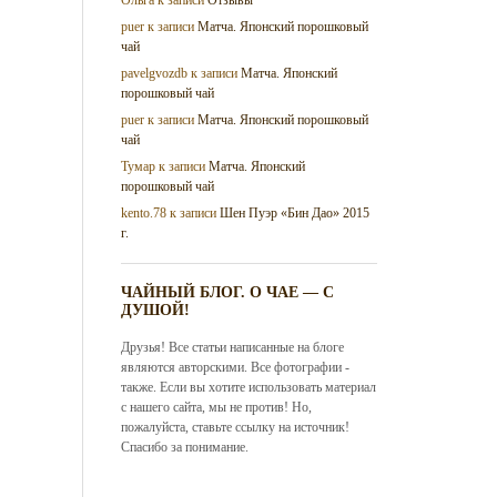
puer
к записи
Матча. Японский порошковый
чай
pavelgvozdb
к записи
Матча. Японский
порошковый чай
puer
к записи
Матча. Японский порошковый
чай
Тумар
к записи
Матча. Японский
порошковый чай
kento.78
к записи
Шен Пуэр «Бин Дао» 2015
г.
ЧАЙНЫЙ БЛОГ. О ЧАЕ — С
ДУШОЙ!
Друзья! Все статьи написанные на блоге
являются авторскими. Все фотографии -
также. Если вы хотите использовать материал
с нашего сайта, мы не против! Но,
пожалуйста, ставьте ссылку на источник!
Спасибо за понимание.