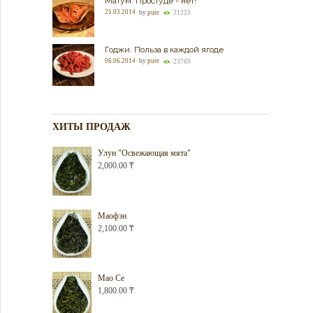
Матум. Простуде - нет!
21.03.2014
by
puer
31223
Годжи. Польза в каждой ягоде
06.06.2014
by
puer
23769
ХИТЫ ПРОДАЖ
Улун "Освежающая мята"
2,000.00
₸
Маофэн
2,100.00
₸
Мао Се
1,800.00
₸