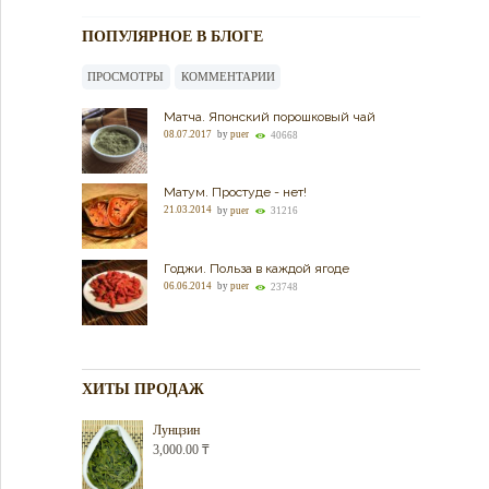
ПОПУЛЯРНОЕ В БЛОГЕ
ПРОСМОТРЫ
КОММЕНТАРИИ
Матча. Японский порошковый чай
08.07.2017
by
puer
40668
Матум. Простуде - нет!
21.03.2014
by
puer
31216
Годжи. Польза в каждой ягоде
06.06.2014
by
puer
23748
ХИТЫ ПРОДАЖ
Лунцзин
3,000.00
₸