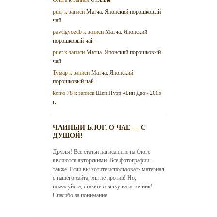
puer
к записи
Матча. Японский порошковый
чай
pavelgvozdb
к записи
Матча. Японский
порошковый чай
puer
к записи
Матча. Японский порошковый
чай
Тумар
к записи
Матча. Японский
порошковый чай
kento.78
к записи
Шен Пуэр «Бин Дао» 2015
г.
ЧАЙНЫЙ БЛОГ. О ЧАЕ — С
ДУШОЙ!
Друзья! Все статьи написанные на блоге
являются авторскими. Все фотографии -
также. Если вы хотите использовать материал
с нашего сайта, мы не против! Но,
пожалуйста, ставьте ссылку на источник!
Спасибо за понимание.