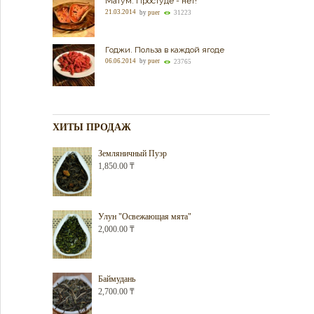
Матум. Простуде - нет!
21.03.2014
by
puer
31223
Годжи. Польза в каждой ягоде
06.06.2014
by
puer
23765
ХИТЫ ПРОДАЖ
Земляничный Пуэр
1,850.00
₸
Улун "Освежающая мята"
2,000.00
₸
Баймудань
2,700.00
₸