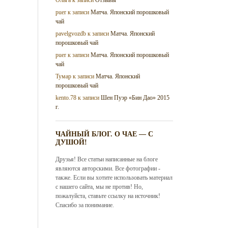
puer
к записи
Матча. Японский порошковый
чай
pavelgvozdb
к записи
Матча. Японский
порошковый чай
puer
к записи
Матча. Японский порошковый
чай
Тумар
к записи
Матча. Японский
порошковый чай
kento.78
к записи
Шен Пуэр «Бин Дао» 2015
г.
ЧАЙНЫЙ БЛОГ. О ЧАЕ — С
ДУШОЙ!
Друзья! Все статьи написанные на блоге
являются авторскими. Все фотографии -
также. Если вы хотите использовать материал
с нашего сайта, мы не против! Но,
пожалуйста, ставьте ссылку на источник!
Спасибо за понимание.