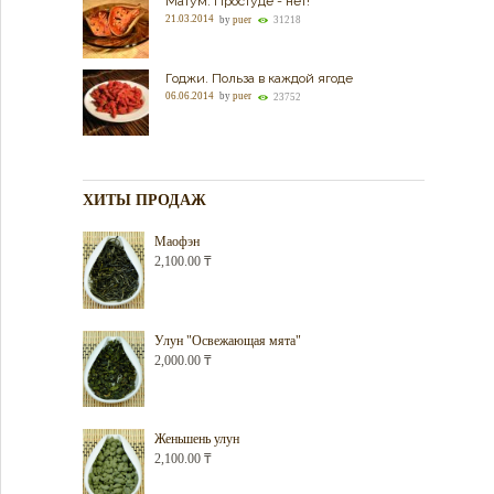
Матум. Простуде - нет!
21.03.2014
by
puer
31218
Годжи. Польза в каждой ягоде
06.06.2014
by
puer
23752
ХИТЫ ПРОДАЖ
Маофэн
2,100.00
₸
Улун "Освежающая мята"
2,000.00
₸
Женьшень улун
2,100.00
₸