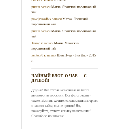
puer
к записи
Матча. Японский порошковый
чай
pavelgvozdb
к записи
Матча. Японский
порошковый чай
puer
к записи
Матча. Японский порошковый
чай
Тумар
к записи
Матча. Японский
порошковый чай
kento.78
к записи
Шен Пуэр «Бин Дао» 2015
г.
ЧАЙНЫЙ БЛОГ. О ЧАЕ — С
ДУШОЙ!
Друзья! Все статьи написанные на блоге
являются авторскими. Все фотографии -
также. Если вы хотите использовать материал
с нашего сайта, мы не против! Но,
пожалуйста, ставьте ссылку на источник!
Спасибо за понимание.