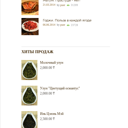
Матум. Простуде - нет!
21.03.2014
by
puer
31209
Годжи. Польза в каждой ягоде
06.06.2014
by
puer
23728
ХИТЫ ПРОДАЖ
Молочный улун
2,000.00
₸
Улун "Цветущий османтус"
2,000.00
₸
Инь Цзюнь Мэй
2,500.00
₸