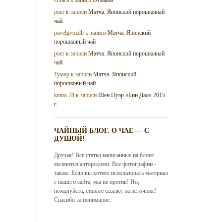
puer
к записи
Матча. Японский порошковый
чай
pavelgvozdb
к записи
Матча. Японский
порошковый чай
puer
к записи
Матча. Японский порошковый
чай
Тумар
к записи
Матча. Японский
порошковый чай
kento.78
к записи
Шен Пуэр «Бин Дао» 2015
г.
ЧАЙНЫЙ БЛОГ. О ЧАЕ — С
ДУШОЙ!
Друзья! Все статьи написанные на блоге
являются авторскими. Все фотографии -
также. Если вы хотите использовать материал
с нашего сайта, мы не против! Но,
пожалуйста, ставьте ссылку на источник!
Спасибо за понимание.