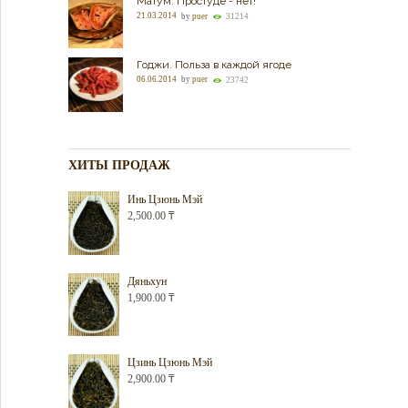
Матум. Простуде - нет!
21.03.2014
by
puer
31214
Годжи. Польза в каждой ягоде
06.06.2014
by
puer
23742
ХИТЫ ПРОДАЖ
Инь Цзюнь Мэй
2,500.00
₸
Дяньхун
1,900.00
₸
Цзинь Цзюнь Мэй
2,900.00
₸