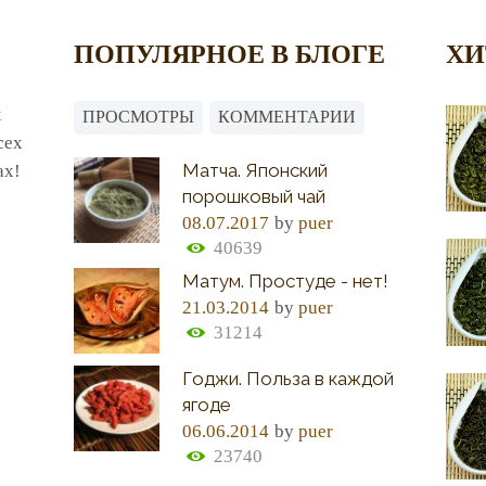
ПОПУЛЯРНОЕ В БЛОГЕ
ХИ
х
ПРОСМОТРЫ
КОММЕНТАРИИ
сех
Матча. Японский
ах!
порошковый чай
08.07.2017
by
puer
40639
Матум. Простуде - нет!
21.03.2014
by
puer
31214
Годжи. Польза в каждой
ягоде
06.06.2014
by
puer
23740