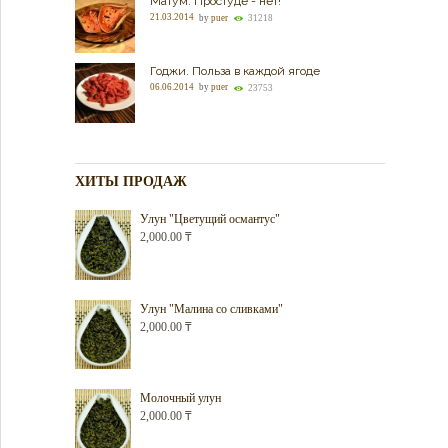
Матум. Простуде - нет!
21.03.2014
by
puer
31218
Годжи. Польза в каждой ягоде
06.06.2014
by
puer
23753
ХИТЫ ПРОДАЖ
Улун "Цветущий османтус"
2,000.00
₸
Улун "Малина со сливками"
2,000.00
₸
Молочный улун
2,000.00
₸