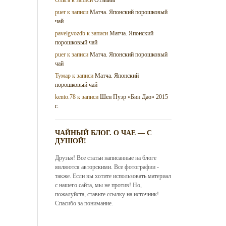
puer
к записи
Матча. Японский порошковый
чай
pavelgvozdb
к записи
Матча. Японский
порошковый чай
puer
к записи
Матча. Японский порошковый
чай
Тумар
к записи
Матча. Японский
порошковый чай
kento.78
к записи
Шен Пуэр «Бин Дао» 2015
г.
ЧАЙНЫЙ БЛОГ. О ЧАЕ — С
ДУШОЙ!
Друзья! Все статьи написанные на блоге
являются авторскими. Все фотографии -
также. Если вы хотите использовать материал
с нашего сайта, мы не против! Но,
пожалуйста, ставьте ссылку на источник!
Спасибо за понимание.