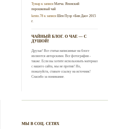
Тумар
к записи
Матча. Японский
порошковый чай
kento.78
к записи
Шен Пуэр «Бин Дао» 2015
г.
ЧАЙНЫЙ БЛОГ. О ЧАЕ — С
ДУШОЙ!
Друзья! Все статьи написанные на блоге
являются авторскими. Все фотографии -
также. Если вы хотите использовать материал
с нашего сайта, мы не против! Но,
пожалуйста, ставьте ссылку на источник!
Спасибо за понимание.
МЫ В СОЦ. СЕТЯХ