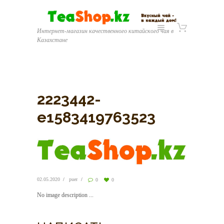
Интернет-магазин качественного китайского чая в
Казахстане
2223442-
e1583419763523
02.05.2020
puer
0
0
No image description ...