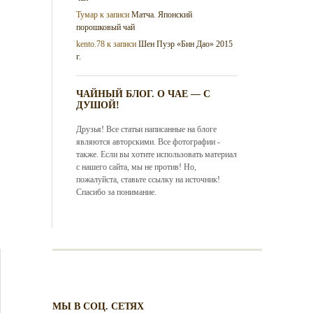
Тумар
к записи
Матча. Японский
порошковый чай
kento.78
к записи
Шен Пуэр «Бин Дао» 2015
г.
ЧАЙНЫЙ БЛОГ. О ЧАЕ — С
ДУШОЙ!
Друзья! Все статьи написанные на блоге
являются авторскими. Все фотографии -
также. Если вы хотите использовать материал
с нашего сайта, мы не против! Но,
пожалуйста, ставьте ссылку на источник!
Спасибо за понимание.
МЫ В СОЦ. СЕТЯХ