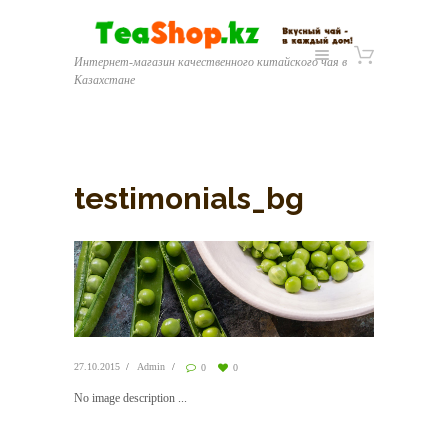
Интернет-магазин качественного китайского чая в
Казахстане
testimonials_bg
27.10.2015
Admin
0
0
No image description ...