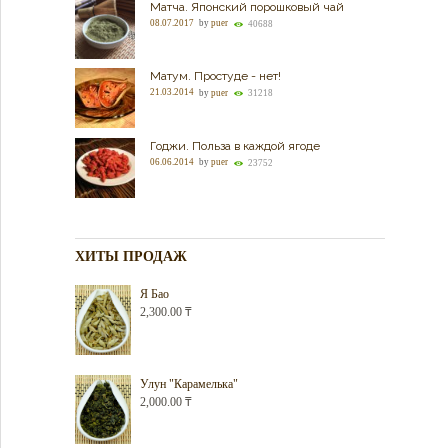
Матча. Японский порошковый чай
08.07.2017
by
puer
40688
Матум. Простуде - нет!
21.03.2014
by
puer
31218
Годжи. Польза в каждой ягоде
06.06.2014
by
puer
23752
ХИТЫ ПРОДАЖ
Я Бао
2,300.00
₸
Улун "Карамелька"
2,000.00
₸