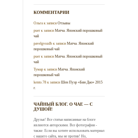
КОММЕНТАРИИ
Ольга
к записи
Отзывы
puer
к записи
Матча. Японский порошковый
чай
pavelgvozdb
к записи
Матча. Японский
порошковый чай
puer
к записи
Матча. Японский порошковый
чай
Тумар
к записи
Матча. Японский
порошковый чай
kento.78
к записи
Шен Пуэр «Бин Дао» 2015
г.
ЧАЙНЫЙ БЛОГ. О ЧАЕ — С
ДУШОЙ!
Друзья! Все статьи написанные на блоге
являются авторскими. Все фотографии -
также. Если вы хотите использовать материал
с нашего сайта, мы не против! Но,