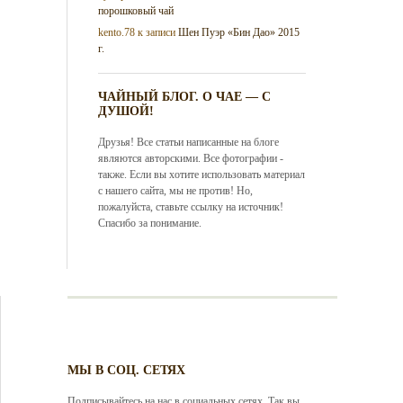
порошковый чай
kento.78
к записи
Шен Пуэр «Бин Дао» 2015
г.
ЧАЙНЫЙ БЛОГ. О ЧАЕ — С
ДУШОЙ!
Друзья! Все статьи написанные на блоге
являются авторскими. Все фотографии -
также. Если вы хотите использовать материал
с нашего сайта, мы не против! Но,
пожалуйста, ставьте ссылку на источник!
Спасибо за понимание.
МЫ В СОЦ. СЕТЯХ
Подписывайтесь на нас в социальных сетях. Так вы