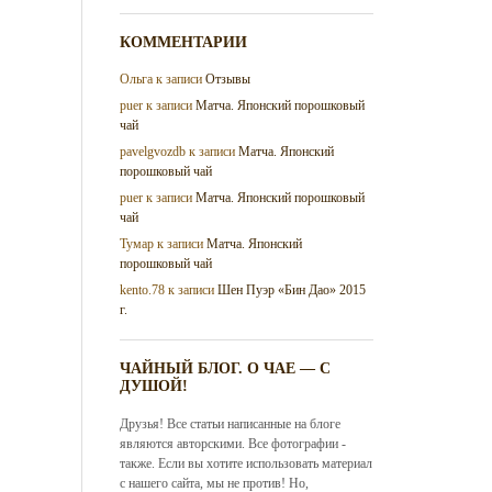
КОММЕНТАРИИ
Ольга
к записи
Отзывы
puer
к записи
Матча. Японский порошковый
чай
pavelgvozdb
к записи
Матча. Японский
порошковый чай
puer
к записи
Матча. Японский порошковый
чай
Тумар
к записи
Матча. Японский
порошковый чай
kento.78
к записи
Шен Пуэр «Бин Дао» 2015
г.
ЧАЙНЫЙ БЛОГ. О ЧАЕ — С
ДУШОЙ!
Друзья! Все статьи написанные на блоге
являются авторскими. Все фотографии -
также. Если вы хотите использовать материал
с нашего сайта, мы не против! Но,