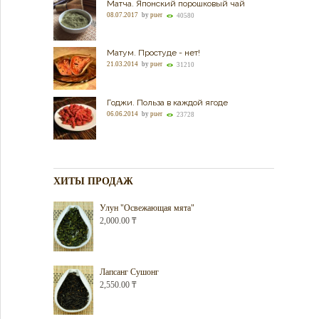
Матча. Японский порошковый чай
08.07.2017
by
puer
40580
Матум. Простуде - нет!
21.03.2014
by
puer
31210
Годжи. Польза в каждой ягоде
06.06.2014
by
puer
23728
ХИТЫ ПРОДАЖ
Улун "Освежающая мята"
2,000.00
₸
Лапсанг Сушонг
2,550.00
₸