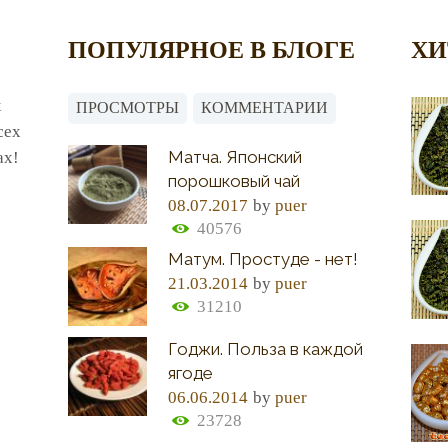
ПОПУЛЯРНОЕ В БЛОГЕ
ХИ
х
ПРОСМОТРЫ
КОММЕНТАРИИ
сех
Матча. Японский
ах!
порошковый чай
08.07.2017
by
puer
40576
Матум. Простуде - нет!
21.03.2014
by
puer
31210
Годжи. Польза в каждой
ягоде
06.06.2014
by
puer
23728